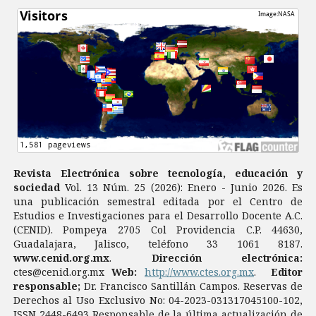
Revista Electrónica sobre tecnología, educación y
sociedad
Vol. 13 Núm. 25 (2026): Enero - Junio 2026. Es
una publicación semestral editada por el Centro de
Estudios e Investigaciones para el Desarrollo Docente A.C.
(CENID). Pompeya 2705 Col Providencia C.P. 44630,
Guadalajara, Jalisco, teléfono 33 1061 8187.
www.cenid.org.mx
.
Dirección electrónica:
ctes@cenid.org.mx
Web:
http://www.ctes.org.mx
.
Editor
responsable;
Dr. Francisco Santillán Campos. Reservas de
Derechos al Uso Exclusivo No: 04-2023-031317045100-102,
ISSN 2448-6493 Responsable de la última actualización de