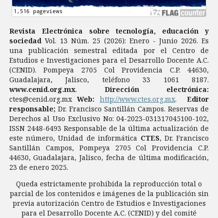
Revista Electrónica sobre tecnología, educación y
sociedad
Vol. 13 Núm. 25 (2026): Enero - Junio 2026. Es
una publicación semestral editada por el Centro de
Estudios e Investigaciones para el Desarrollo Docente A.C.
(CENID). Pompeya 2705 Col Providencia C.P. 44630,
Guadalajara, Jalisco, teléfono 33 1061 8187.
www.cenid.org.mx
.
Dirección electrónica:
ctes@cenid.org.mx
Web:
http://www.ctes.org.mx
.
Editor
responsable;
Dr. Francisco Santillán Campos. Reservas de
Derechos al Uso Exclusivo No: 04-2023-031317045100-102,
ISSN 2448-6493 Responsable de la última actualización de
este número, Unidad de informática
CTES
, Dr. Francisco
Santillán Campos, Pompeya 2705 Col Providencia C.P.
44630, Guadalajara, Jalisco, fecha de última modificación,
23 de enero 2025.
Queda estrictamente prohibida la reproducción total o
parcial de los contenidos e imágenes de la publicación sin
previa autorización Centro de Estudios e Investigaciones
para el Desarrollo Docente A.C. (CENID) y del comité