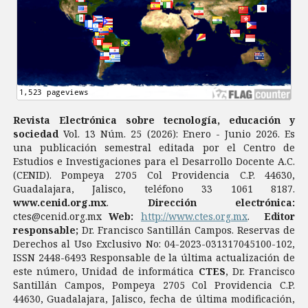
Revista Electrónica sobre tecnología, educación y
sociedad
Vol. 13 Núm. 25 (2026): Enero - Junio 2026. Es
una publicación semestral editada por el Centro de
Estudios e Investigaciones para el Desarrollo Docente A.C.
(CENID). Pompeya 2705 Col Providencia C.P. 44630,
Guadalajara, Jalisco, teléfono 33 1061 8187.
www.cenid.org.mx
.
Dirección electrónica:
ctes@cenid.org.mx
Web:
http://www.ctes.org.mx
.
Editor
responsable;
Dr. Francisco Santillán Campos. Reservas de
Derechos al Uso Exclusivo No: 04-2023-031317045100-102,
ISSN 2448-6493 Responsable de la última actualización de
este número, Unidad de informática
CTES
, Dr. Francisco
Santillán Campos, Pompeya 2705 Col Providencia C.P.
44630, Guadalajara, Jalisco, fecha de última modificación,