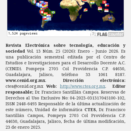
Revista Electrónica sobre tecnología, educación y
sociedad
Vol. 13 Núm. 25 (2026): Enero - Junio 2026. Es
una publicación semestral editada por el Centro de
Estudios e Investigaciones para el Desarrollo Docente A.C.
(CENID). Pompeya 2705 Col Providencia C.P. 44630,
Guadalajara, Jalisco, teléfono 33 1061 8187.
www.cenid.org.mx
.
Dirección electrónica:
ctes@cenid.org.mx
Web:
http://www.ctes.org.mx
.
Editor
responsable;
Dr. Francisco Santillán Campos. Reservas de
Derechos al Uso Exclusivo No: 04-2023-031317045100-102,
ISSN 2448-6493 Responsable de la última actualización de
este número, Unidad de informática
CTES
, Dr. Francisco
Santillán Campos, Pompeya 2705 Col Providencia C.P.
44630, Guadalajara, Jalisco, fecha de última modificación,
23 de enero 2025.