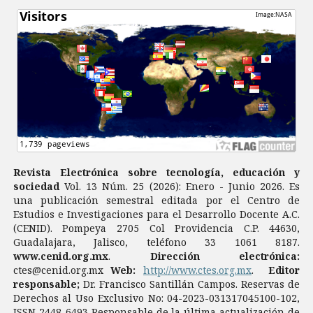
Revista Electrónica sobre tecnología, educación y
sociedad
Vol. 13 Núm. 25 (2026): Enero - Junio 2026. Es
una publicación semestral editada por el Centro de
Estudios e Investigaciones para el Desarrollo Docente A.C.
(CENID). Pompeya 2705 Col Providencia C.P. 44630,
Guadalajara, Jalisco, teléfono 33 1061 8187.
www.cenid.org.mx
.
Dirección electrónica:
ctes@cenid.org.mx
Web:
http://www.ctes.org.mx
.
Editor
responsable;
Dr. Francisco Santillán Campos. Reservas de
Derechos al Uso Exclusivo No: 04-2023-031317045100-102,
ISSN 2448-6493 Responsable de la última actualización de