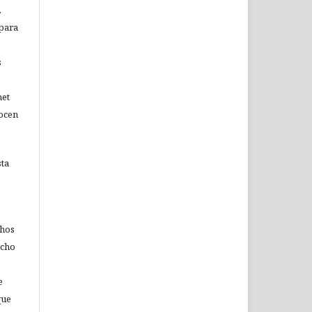
,
 para
s
net
nocen
sta
chos
echo
e
que