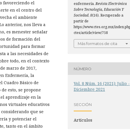
o favoreciendo el
enfermería.
Revista Electrónica
Sobre Tecnología, Educación Y
erte en el centro del
Sociedad
,
8
(16). Recuperado a
rovecha el ambiente
partir de
Lo anterior, nos lleva a
https://www.ctes.org.mx/index.ph
ino, es menester señalar
ctes/article/view/758
os de formación del
Más formatos de cita
portunidad para formar
sta a las necesidades de
bre todo, en el contexto
sde marzo de 2017,
NÚMERO
en Enfermería, la
l Cuadro Básico de
Vol. 8 Núm. 16 (2021): Julio -
Diciembre 2021
 de esto, se propone
el aprendizaje en la
nos virtuales educativos
SECCIÓN
, considerando que se
ría y potenciar el
Artículos
, tanto en el ámbito