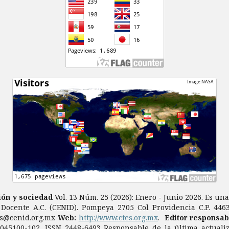
ción y sociedad
Vol. 13 Núm. 25 (2026): Enero - Junio 2026. Es un
 Docente A.C. (CENID). Pompeya 2705 Col Providencia C.P. 44630
es@cenid.org.mx
Web:
http://www.ctes.org.mx
.
Editor responsab
7045100-102, ISSN 2448-6493 Responsable de la última actuali