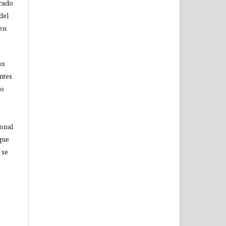
icado
del
 en
os
ntes
no
ional
que
 se