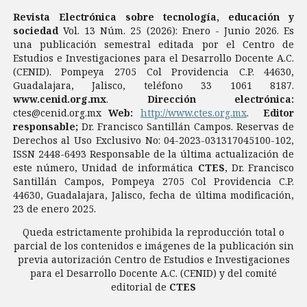
Revista Electrónica sobre tecnología, educación y
sociedad
Vol. 13 Núm. 25 (2026): Enero - Junio 2026. Es
una publicación semestral editada por el Centro de
Estudios e Investigaciones para el Desarrollo Docente A.C.
(CENID). Pompeya 2705 Col Providencia C.P. 44630,
Guadalajara, Jalisco, teléfono 33 1061 8187.
www.cenid.org.mx
.
Dirección electrónica:
ctes@cenid.org.mx
Web:
http://www.ctes.org.mx
.
Editor
responsable;
Dr. Francisco Santillán Campos. Reservas de
Derechos al Uso Exclusivo No: 04-2023-031317045100-102,
ISSN 2448-6493 Responsable de la última actualización de
este número, Unidad de informática
CTES
, Dr. Francisco
Santillán Campos, Pompeya 2705 Col Providencia C.P.
44630, Guadalajara, Jalisco, fecha de última modificación,
23 de enero 2025.
Queda estrictamente prohibida la reproducción total o
parcial de los contenidos e imágenes de la publicación sin
previa autorización Centro de Estudios e Investigaciones
para el Desarrollo Docente A.C. (CENID) y del comité
editorial de
CTES