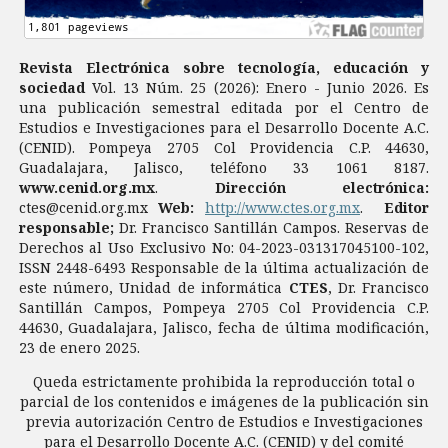
Revista Electrónica sobre tecnología, educación y
sociedad
Vol. 13 Núm. 25 (2026): Enero - Junio 2026. Es
una publicación semestral editada por el Centro de
Estudios e Investigaciones para el Desarrollo Docente A.C.
(CENID). Pompeya 2705 Col Providencia C.P. 44630,
Guadalajara, Jalisco, teléfono 33 1061 8187.
www.cenid.org.mx
.
Dirección electrónica:
ctes@cenid.org.mx
Web:
http://www.ctes.org.mx
.
Editor
responsable;
Dr. Francisco Santillán Campos. Reservas de
Derechos al Uso Exclusivo No: 04-2023-031317045100-102,
ISSN 2448-6493 Responsable de la última actualización de
este número, Unidad de informática
CTES
, Dr. Francisco
Santillán Campos, Pompeya 2705 Col Providencia C.P.
44630, Guadalajara, Jalisco, fecha de última modificación,
23 de enero 2025.
Queda estrictamente prohibida la reproducción total o
parcial de los contenidos e imágenes de la publicación sin
previa autorización Centro de Estudios e Investigaciones
para el Desarrollo Docente A.C. (CENID) y del comité