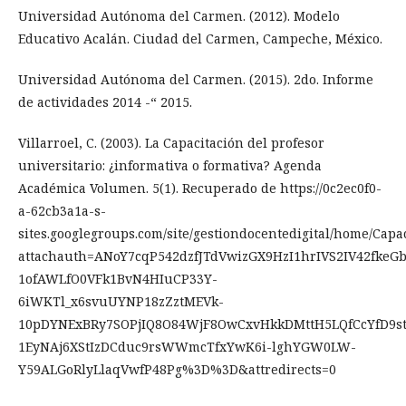
Universidad Autónoma del Carmen. (2012). Modelo
Educativo Acalán. Ciudad del Carmen, Campeche, México.
Universidad Autónoma del Carmen. (2015). 2do. Informe
de actividades 2014 -“ 2015.
Villarroel, C. (2003). La Capacitación del profesor
universitario: ¿informativa o formativa? Agenda
Académica Volumen. 5(1). Recuperado de https://0c2ec0f0-
a-62cb3a1a-s-
sites.googlegroups.com/site/gestiondocentedigital/home/Cap
attachauth=ANoY7cqP542dzfJTdVwizGX9HzI1hrIVS2IV42fkeGb
1ofAWLfO0VFk1BvN4HIuCP33Y-
6iWKTl_x6svuUYNP18zZztMEVk-
10pDYNExBRy7SOPjIQ8O84WjF8OwCxvHkkDMttH5LQfCcYfD9s
1EyNAj6XStIzDCduc9rsWWmcTfxYwK6i-lghYGW0LW-
Y59ALGoRlyLlaqVwfP48Pg%3D%3D&attredirects=0