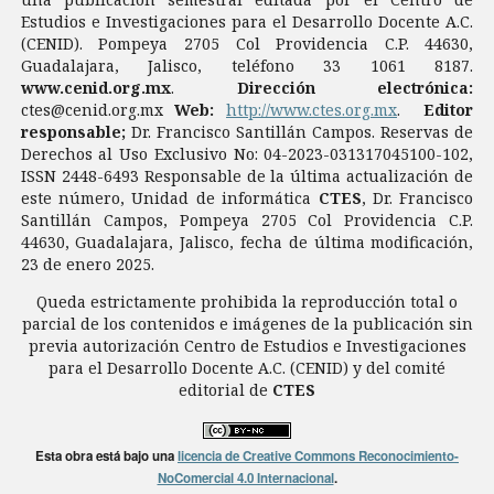
Estudios e Investigaciones para el Desarrollo Docente A.C.
(CENID). Pompeya 2705 Col Providencia C.P. 44630,
Guadalajara, Jalisco, teléfono 33 1061 8187.
www.cenid.org.mx
.
Dirección electrónica:
ctes@cenid.org.mx
Web:
http://www.ctes.org.mx
.
Editor
responsable;
Dr. Francisco Santillán Campos. Reservas de
Derechos al Uso Exclusivo No: 04-2023-031317045100-102,
ISSN 2448-6493 Responsable de la última actualización de
este número, Unidad de informática
CTES
, Dr. Francisco
Santillán Campos, Pompeya 2705 Col Providencia C.P.
44630, Guadalajara, Jalisco, fecha de última modificación,
23 de enero 2025.
Queda estrictamente prohibida la reproducción total o
parcial de los contenidos e imágenes de la publicación sin
previa autorización Centro de Estudios e Investigaciones
para el Desarrollo Docente A.C. (CENID) y del comité
editorial de
CTES
Esta obra está bajo una
licencia de Creative Commons Reconocimiento-
NoComercial 4.0 Internacional
.