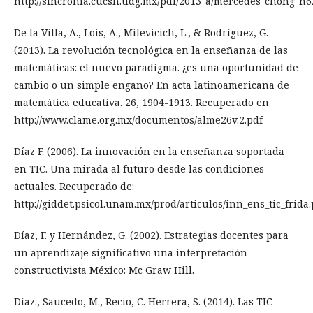
http://sincronia.cucsh.udg.mx/pdf/2013_a/mercedes_chong_n6
De la Villa, A., Lois, A., Milevicich, L., & Rodríguez, G.
(2013). La revolución tecnológica en la enseñanza de las
matemáticas: el nuevo paradigma. ¿es una oportunidad de
cambio o un simple engaño? En acta latinoamericana de
matemática educativa. 26, 1904-1913. Recuperado en
http://www.clame.org.mx/documentos/alme26v.2.pdf
Díaz F. (2006). La innovación en la enseñanza soportada
en TIC. Una mirada al futuro desde las condiciones
actuales. Recuperado de:
http://giddet.psicol.unam.mx/prod/articulos/inn_ens_tic_frida.
Díaz, F. y Hernández, G. (2002). Estrategias docentes para
un aprendizaje significativo una interpretación
constructivista México: Mc Graw Hill.
Díaz., Saucedo, M., Recio, C. Herrera, S. (2014). Las TIC