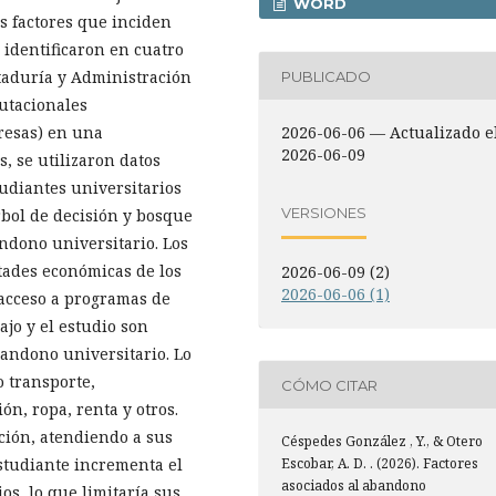
WORD
os factores que inciden
 identificaron en cuatro
taduría y Administración
PUBLICADO
utacionales
resas) en una
2026-06-06 — Actualizado e
2026-06-09
, se utilizaron datos
tudiantes universitarios
VERSIONES
rbol de decisión y bosque
bandono universitario. Los
tades económicas de los
2026-06-09 (2)
2026-06-06 (1)
 acceso a programas de
ajo y el estudio son
andono universitario. Lo
o transporte,
CÓMO CITAR
ón, ropa, renta y otros.
nción, atendiendo a sus
Céspedes González , Y., & Otero
studiante incrementa el
Escobar, A. D. . (2026). Factores
asociados al abandono
os, lo que limitaría sus