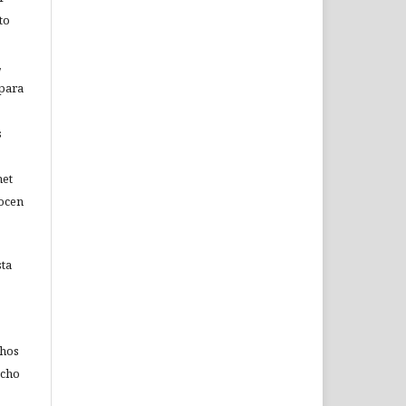
to
,
 para
s
net
nocen
sta
chos
echo