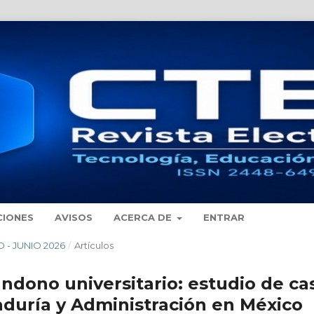
CIONES
AVISOS
ACERCA DE
ENTRAR
O - JUNIO 2026
/
Artículos
andono universitario: estudio de ca
duría y Administración en México