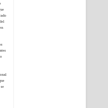
e
que
icado
del
 en
os
ntes
no
ional
que
 se