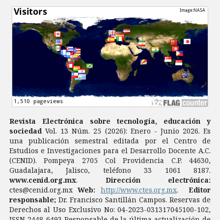
Revista Electrónica sobre tecnología, educación y
sociedad
Vol. 13 Núm. 25 (2026): Enero - Junio 2026. Es
una publicación semestral editada por el Centro de
Estudios e Investigaciones para el Desarrollo Docente A.C.
(CENID). Pompeya 2705 Col Providencia C.P. 44630,
Guadalajara, Jalisco, teléfono 33 1061 8187.
www.cenid.org.mx
.
Dirección electrónica:
ctes@cenid.org.mx
Web:
http://www.ctes.org.mx
.
Editor
responsable;
Dr. Francisco Santillán Campos. Reservas de
Derechos al Uso Exclusivo No: 04-2023-031317045100-102,
ISSN 2448-6493 Responsable de la última actualización de