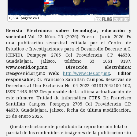
Revista Electrónica sobre tecnología, educación y
sociedad
Vol. 13 Núm. 25 (2026): Enero - Junio 2026. Es
una publicación semestral editada por el Centro de
Estudios e Investigaciones para el Desarrollo Docente A.C.
(CENID). Pompeya 2705 Col Providencia C.P. 44630,
Guadalajara, Jalisco, teléfono 33 1061 8187.
www.cenid.org.mx
.
Dirección electrónica:
ctes@cenid.org.mx
Web:
http://www.ctes.org.mx
.
Editor
responsable;
Dr. Francisco Santillán Campos. Reservas de
Derechos al Uso Exclusivo No: 04-2023-031317045100-102,
ISSN 2448-6493 Responsable de la última actualización de
este número, Unidad de informática
CTES
, Dr. Francisco
Santillán Campos, Pompeya 2705 Col Providencia C.P.
44630, Guadalajara, Jalisco, fecha de última modificación,
23 de enero 2025.
Queda estrictamente prohibida la reproducción total o
parcial de los contenidos e imágenes de la publicación sin