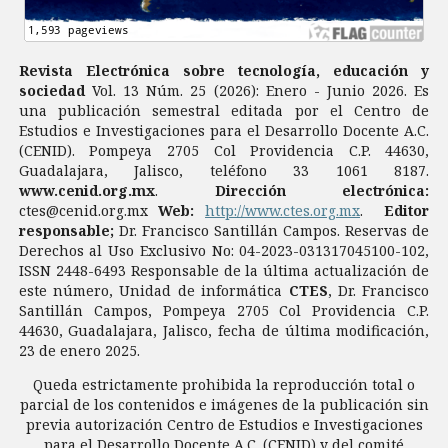
Revista Electrónica sobre tecnología, educación y
sociedad
Vol. 13 Núm. 25 (2026): Enero - Junio 2026. Es
una publicación semestral editada por el Centro de
Estudios e Investigaciones para el Desarrollo Docente A.C.
(CENID). Pompeya 2705 Col Providencia C.P. 44630,
Guadalajara, Jalisco, teléfono 33 1061 8187.
www.cenid.org.mx
.
Dirección electrónica:
ctes@cenid.org.mx
Web:
http://www.ctes.org.mx
.
Editor
responsable;
Dr. Francisco Santillán Campos. Reservas de
Derechos al Uso Exclusivo No: 04-2023-031317045100-102,
ISSN 2448-6493 Responsable de la última actualización de
este número, Unidad de informática
CTES
, Dr. Francisco
Santillán Campos, Pompeya 2705 Col Providencia C.P.
44630, Guadalajara, Jalisco, fecha de última modificación,
23 de enero 2025.
Queda estrictamente prohibida la reproducción total o
parcial de los contenidos e imágenes de la publicación sin
previa autorización Centro de Estudios e Investigaciones
para el Desarrollo Docente A.C. (CENID) y del comité