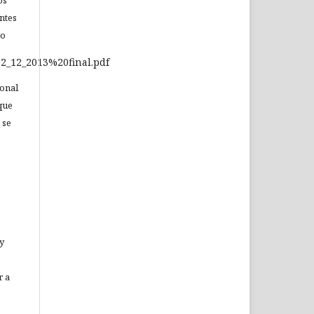
os
ntes
no
_12_2013%20final.pdf
ional
que
 se
 y
r a