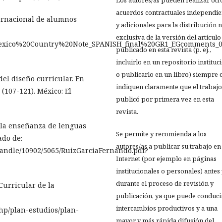
Los autores/as pueden realizar otr
acuerdos contractuales independie
ternacional de alumnos
y adicionales para la distribución 
exclusiva de la versión del artículo
/Mexico%20Country%20Note_SPANISH_final%20GR1_EGcomments_02
publicado en esta revista (p. ej.,
incluirlo en un repositorio instituc
o publicarlo en un libro) siempre 
 del diseño curricular. En
indiquen claramente que el trabajo
(107-121). México: El
publicó por primera vez en esta
revista.
ra la enseñanza de lenguas
Se permite y recomienda a los
ado de:
autores/as a publicar su trabajo en
/handle/10902/5065/RuizGarciaFernando.pdf?
Internet (por ejemplo en páginas
institucionales o personales) antes
durante el proceso de revisión y
Curricular de la
publicación, ya que puede conduci
intercambios productivos y a una
hp/plan-estudios/plan-
mayor y más rápida difusión del