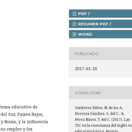
PDF /
RESUMEN PDF /
WORD
PUBLICADO
2017-01-20
CÓMO CITAR
istema educativo de
Gutiérrez Piñón, N. de los A.,
Herrera Sánchez, S. del C., &
del Sur, Países Bajos,
Pérez Nares, Y. del C. (2017). Las
 Rusia, y la influencia
TIC en la enseñanza del inglés e
 su empleo y los
educación básica.
Revista