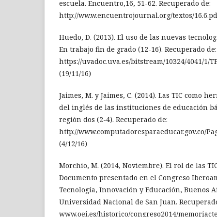
escuela. Encuentro,16, 51-62. Recuperado de:
http://ww.w.encuentrojournal.org/textos/16.6.pd
Huedo, D. (2013). El uso de las nuevas tecnolog
En trabajo fin de grado (12-16). Recuperado de:
https://uvadoc.uva.es/bitstream/10324/4041/1/
(19/11/16)
Jaimes, M. y Jaimes, C. (2014). Las TIC como h
del inglés de las instituciones de educación b
región dos (2-4). Recuperado de:
http://www.computadoresparaeducar.gov.co/Pag
(4/12/16)
Morchio, M. (2014, Noviembre). El rol de las TIC
Documento presentado en el Congreso Iberoam
Tecnología, Innovación y Educación, Buenos Ai
Universidad Nacional de San Juan. Recuperado
www.oei.es/historico/congreso2014/memoriactei