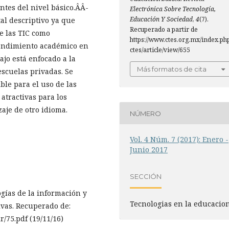
tes del nivel básico.Â­Â­
Electrónica Sobre Tecnología,
Educación Y Sociedad
,
4
(7).
tal descriptivo ya que
Recuperado a partir de
de las TIC como
https://www.ctes.org.mx/index.ph
rendimiento académico en
ctes/article/view/655
ajo está enfocado a la
Más formatos de cita
scuelas privadas. Se
ble para el uso de las
atractivas para los
aje de otro idioma.
NÚMERO
Vol. 4 Núm. 7 (2017): Enero -
Junio 2017
SECCIÓN
ogías de la información y
Tecnologias en la educacio
ivas. Recuperado de:
r/75.pdf (19/11/16)