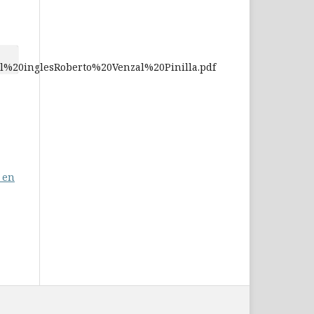
el%20inglesRoberto%20Venzal%20Pinilla.pdf
a en