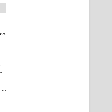
rica
r
to
,
 para
s