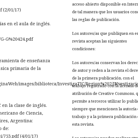
acceso abierto disponible en Inter
f (2/01/17)
de tal manera que los usuarios co
las reglas de publicación.
ías en el aula de inglés.
Los autores/as que publiquen en e
TFG-G%20424.pdf
revista aceptan las siguientes
condiciones:
erramienta de enseñanza
Los autores/as conservan los dere
ásica primaria de la
de autor y ceden a la revista el der
de la primera publicación, con el
inaWeb/images/biblioteca/InvestigaTIC/Region%202/INvestigaci
trabajo registrado con la licencia d
atribución de Creative Commons, 
permite a terceros utilizar lo publ
 en la clase de inglés.
siempre que mencionen la autoría 
ericano de Ciencia,
trabajo y a la primera publicación
res, Argentina:
esta revista.
 de:
/753.pdf (4/01/17)