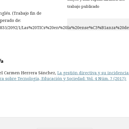
trabajo publicado
nglés. (Trabajo fin de
uperado de:
ream/10835/2092/1/Las%20TICs%20en%20la%20ense%C3%B1anza%20d
/a
 del Carmen Herrera Sánchez,
La gestión directiva y su incidenci
ca sobre Tecnología, Educación y Sociedad: Vol. 4 Núm. 7 (2017):