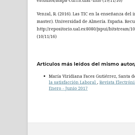
estudios/mapa-curricular-info (19/11/16)
Venzal, R. (2016). Las TIC en la enseñanza del i
master). Universidad de Almería. España. Rec
http://repositorio.ual.es:8080/jspui/bitst
(10/11/16)
Artículos más leídos del mismo autor
María Viridiana Faces Gutiérrez, Santa
la satisfacción Laboral
,
Revista Electróni
Enero - Junio 2017