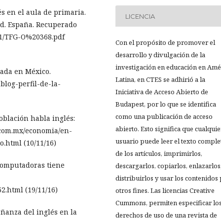
és en el aula de primaria.
LICENCIA
lid. España. Recuperado
9/1/TFG-O%20368.pdf
Con el propósito de promover el
desarrollo y divulgación de la
investigación en educación en Amé
ivada en México.
Latina, en CTES se adhirió a la
blog-perfil-de-la-
Iniciativa de Acceso Abierto de
Budapest, por lo que se identifica
como una publicación de acceso
población habla inglés:
abierto. Esto significa que cualquie
.com.mx/economia/en-
usuario puede leer el texto comple
.html (10/11/16)
de los artículos, imprimirlos,
 computadoras tiene
descargarlos, copiarlos, enlazarlos
distribuirlos y usar los contenidos
2.html (19/11/16)
otros fines. Las licencias Creative
Cummons, permiten especificar lo
eñanza del inglés en la
derechos de uso de una revista de