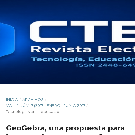
INICIO
/
ARCHIVOS
/
VOL. 4 NÚM. 7 (2017): ENERO - JUNIO 2017
/
Tecnologias en la educacion
GeoGebra, una propuesta para