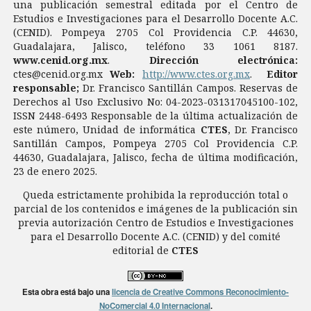
una publicación semestral editada por el Centro de
Estudios e Investigaciones para el Desarrollo Docente A.C.
(CENID). Pompeya 2705 Col Providencia C.P. 44630,
Guadalajara, Jalisco, teléfono 33 1061 8187.
www.cenid.org.mx
.
Dirección electrónica:
ctes@cenid.org.mx
Web:
http://www.ctes.org.mx
.
Editor
responsable;
Dr. Francisco Santillán Campos. Reservas de
Derechos al Uso Exclusivo No: 04-2023-031317045100-102,
ISSN 2448-6493 Responsable de la última actualización de
este número, Unidad de informática
CTES
, Dr. Francisco
Santillán Campos, Pompeya 2705 Col Providencia C.P.
44630, Guadalajara, Jalisco, fecha de última modificación,
23 de enero 2025.
Queda estrictamente prohibida la reproducción total o
parcial de los contenidos e imágenes de la publicación sin
previa autorización Centro de Estudios e Investigaciones
para el Desarrollo Docente A.C. (CENID) y del comité
editorial de
CTES
Esta obra está bajo una
licencia de Creative Commons Reconocimiento-
NoComercial 4.0 Internacional
.