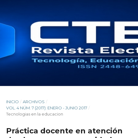
INICIO
/
ARCHIVOS
/
VOL. 4 NÚM. 7 (2017): ENERO - JUNIO 2017
/
Tecnologias en la educacion
Práctica docente en atención