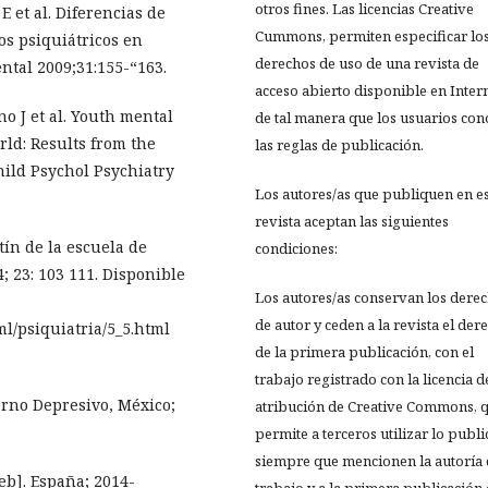
otros fines. Las licencias Creative
 et al. Diferencias de
Cummons, permiten especificar lo
os psiquiátricos en
derechos de uso de una revista de
ntal 2009;31:155-“163.
acceso abierto disponible en Inter
 J et al. Youth mental
de tal manera que los usuarios co
rld: Results from the
las reglas de publicación.
hild Psychol Psychiatry
Los autores/as que publiquen en e
revista aceptan las siguientes
tín de la escuela de
condiciones:
; 23: 103 111. Disponible
Los autores/as conservan los dere
de autor y ceden a la revista el der
ml/psiquiatria/5_5.html
de la primera publicación, con el
trabajo registrado con la licencia d
orno Depresivo, México;
atribución de Creative Commons, 
permite a terceros utilizar lo publ
siempre que mencionen la autoría 
eb]. España; 2014-