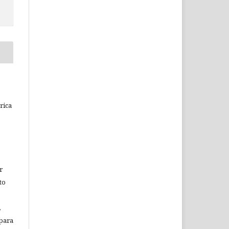
rica
r
to
,
 para