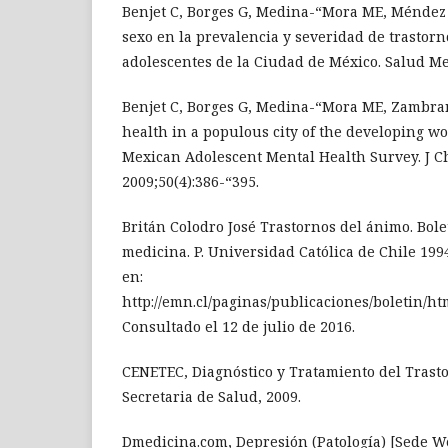
Benjet C, Borges G, Medina-“Mora ME, Méndez E
sexo en la prevalencia y severidad de trastorn
adolescentes de la Ciudad de México. Salud Me
Benjet C, Borges G, Medina-“Mora ME, Zambrano
health in a populous city of the developing wo
Mexican Adolescent Mental Health Survey. J C
2009;50(4):386-“395.
Britán Colodro José Trastornos del ánimo. Bole
medicina. P. Universidad Católica de Chile 1994
en:
http://emn.cl/paginas/publicaciones/boletin/ht
Consultado el 12 de julio de 2016.
CENETEC, Diagnóstico y Tratamiento del Trast
Secretaria de Salud, 2009.
Dmedicina.com, Depresión (Patología) [Sede W