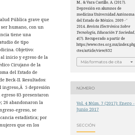
M., & Vara Castillo, A. (2017).
Depresión en alumnos de
medicina Universidad Autónoma
alud Pública grave que
del Estado de México, 2009 -“
2014.
Revista Electrónica Sobre
el ser humano, con un
Tecnología, Educación Y Sociedad
,
encia tiene una
4
(7). Recuperado a partir de
studio de tipo
https://www.ctes.org.mx/index.ph
dicina. Objetivo:
ctes/article/view/632
l inicio y egreso de la
Más formatos de cita
dico Cirujano de la
oma del Estado de
de Beck-II. Resultados:
 ingreso,Â 5 depresión
NÚMERO
l egreso 83 presentaron
e; 26 abandonaron la
Vol. 4 Núm. 7 (2017): Enero -
Junio 2017
ngreso-egreso, se
cancia estadística; por
mujeres que en los
SECCIÓN