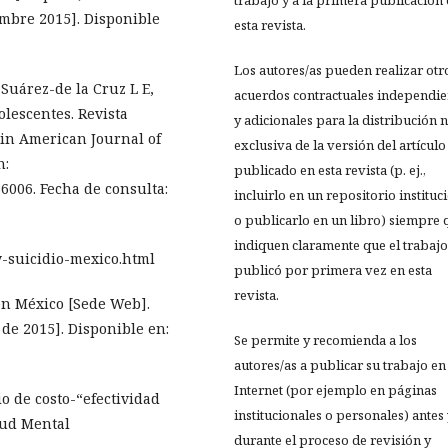
trabajo y a la primera publicación
embre 2015]. Disponible
esta revista.
Los autores/as pueden realizar otr
uárez-de la Cruz L E,
acuerdos contractuales independie
olescentes. Revista
y adicionales para la distribución 
in American Journal of
exclusiva de la versión del artículo
n:
publicado en esta revista (p. ej.,
6006. Fecha de consulta:
incluirlo en un repositorio instituc
o publicarlo en un libro) siempre 
indiquen claramente que el trabajo
y-suicidio-mexico.html
publicó por primera vez en esta
revista.
en México [Sede Web].
de 2015]. Disponible en:
Se permite y recomienda a los
autores/as a publicar su trabajo en
Internet (por ejemplo en páginas
io de costo-“efectividad
institucionales o personales) antes
lud Mental
durante el proceso de revisión y