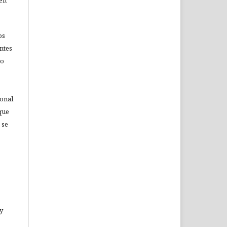
 en
os
ntes
no
ional
que
 se
 y