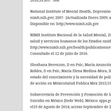
2010;33:301-“308.
National Institute of Mental Health, Depresió
nimh.nih.gov; 2007- [Actualizada Enero 2009; 
Disponible en: http://www.nimh.nih.gov
NIMH Instituto Nacional de la Salud Mental, 
salud y servicios humanos de los Estados unid
http://www.nimh.nih.gov/health/publications/
Consultado el 12 de julio de 2016.
Shoshana Berenzon, D en Psic, María Asunción
Robles, D en Psic, María Elena Medina-Mora, D
estado del conocimiento y la necesidad de polí
de acción en MéxicoSalud Publica Mex 2013;55
Subsecretaría de Prevención y Promoción de l
Suicidio en México [Sede Web]. México: spps.g
el19 de Agosto de 2014; acceso Septiembre de 2