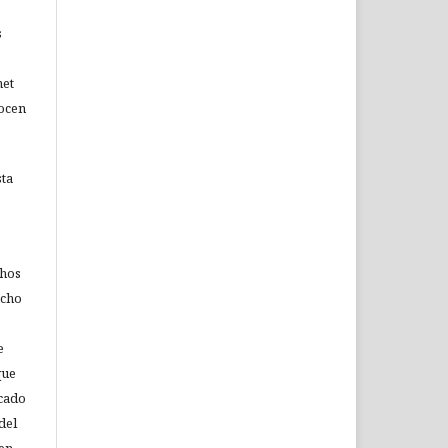
s
net
nocen
sta
chos
echo
e
que
icado
del