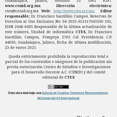
Guadalajara, Jalisco, teléfono 33 1061 8187.
www.cenid.org.mx
.
Dirección electrónica:
ctes@cenid.org.mx
Web:
http://www.ctes.org.mx
.
Editor
responsable;
Dr. Francisco Santillán Campos. Reservas de
Derechos al Uso Exclusivo No: 04-2023-031317045100-102,
ISSN 2448-6493 Responsable de la última actualización de
este número, Unidad de informática
CTES
, Dr. Francisco
Santillán Campos, Pompeya 2705 Col Providencia C.P.
44630, Guadalajara, Jalisco, fecha de última modificación,
23 de enero 2025.
Queda estrictamente prohibida la reproducción total o
parcial de los contenidos e imágenes de la publicación sin
previa autorización Centro de Estudios e Investigaciones
para el Desarrollo Docente A.C. (CENID) y del comité
editorial de
CTES
Esta obra está bajo una
licencia de Creative Commons Reconocimiento-
NoComercial 4.0 Internacional
.