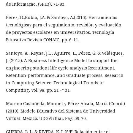
de Informação, (SPE3), 71-83.
Pérez, G.,Rubio, J.A. & Santoyo, A.(2015). Herramientas
tecnológicas para el seguimiento, revisión y evaluación
de proyectos escolares en universitarios. Tecnología
Educativa Revista CONAIC, pp. 6-11.
Santoyo, A., Reyna, J.L., Aguirre, L., Pérez, G. & Velásquez,
J. (2015). A Business Intelligence Model to support the
engineering student life cycle analysis Recruitment,
Retention-performance, and Graduate process. Research
in Computing Science: Technological Trends in
Computing, Vol. 98, pp. 21 -“ 31.
Moreno Castañeda, Manuel y Pérez Alcalá, María (Coord.)
(2010). Modelo Educativo del Sistema de Universidad
Virtual. México. UDGVirtual. Pág. 59-70.
GUERRA, L. J., & RIVERA, K. J. (S/F).Relación entre el