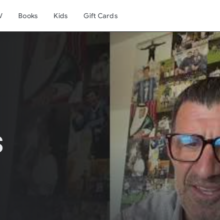
V
Books
Kids
Gift Cards
s