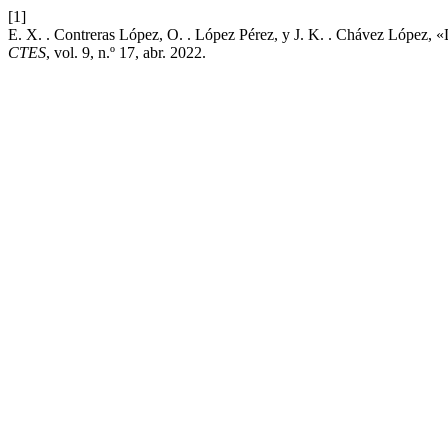
[1]
E. X. . Contreras López, O. . López Pérez, y J. K. . Chávez López, «De 
CTES
, vol. 9, n.º 17, abr. 2022.