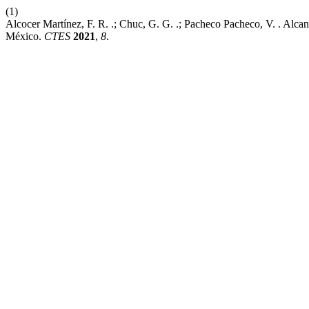
(1)
Alcocer Martínez, F. R. .; Chuc, G. G. .; Pacheco Pacheco, V. . Alc
México.
CTES
2021
,
8
.